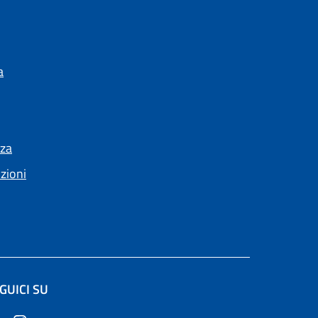
a
nza
nzioni
GUICI SU
in un'altra scheda).