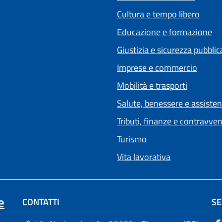
Cultura e tempo libero
Educazione e formazione
Giustizia e sicurezza pubblic
Imprese e commercio
Mobilità e trasporti
Salute, benessere e assiste
Tributi, finanze e contravve
Turismo
Vita lavorativa
(apre in un'altra scheda).
e
CONTATTI
SE
(apre 