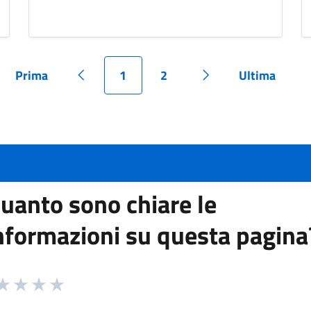
Prima
1
2
Ultima
Pagina
Pagina precedente
Pagina
Pagina
Pagina successiva
Pagina
uanto sono chiare le
nformazioni su questa pagina
 da 1 a 5 stelle la pagina
ta 1 stelle su 5
aluta 2 stelle su 5
Valuta 3 stelle su 5
Valuta 4 stelle su 5
Valuta 5 stelle su 5