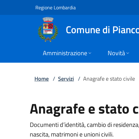
Servizi | Comune di
Vai al contenuto principale
(apre in un'altra scheda).
Regione Lombardia
Comune di Pianc
Amministrazione
Novità
Home
/
Servizi
/
Anagrafe e stato civile
Anagrafe e stato c
Documenti d’identità, cambio di residenza, se
nascita, matrimoni e unioni civili.