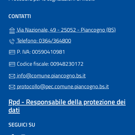
CONTATTI
(apre in 
Via Nazionale, 49 - 25052 - Piancogno (BS)
Telefono: 0364/364800
P. IVA: 00590410981
Codice fiscale: 00948230172
info@comune.piancogno.bs.it
protocollo@pec.comune.piancogno.bs.it
Rpd - Responsabile della protezione dei
dati
SEGUICI SU