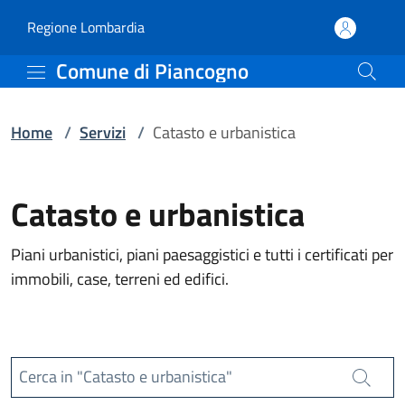
Servizi | Comune di Pia
Vai al contenuto principale
(apre in un'altra scheda).
Regione Lombardia
Comune di Piancogno
Home
/
Servizi
/
Catasto e urbanistica
Catasto e urbanistica
Piani urbanistici, piani paesaggistici e tutti i certificati per
immobili, case, terreni ed edifici.
Cerca in "Catasto e urbanistica"
Cerca