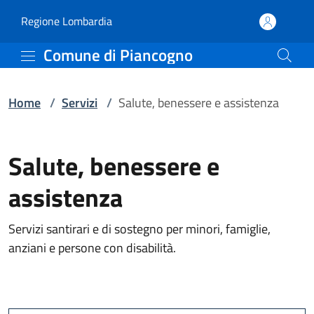
Servizi | Comune di Pia
Vai al contenuto principale
(apre in un'altra scheda).
Regione Lombardia
Comune di Piancogno
Home
/
Servizi
/
Salute, benessere e assistenza
Salute, benessere e
assistenza
Servizi santirari e di sostegno per minori, famiglie,
anziani e persone con disabilità.