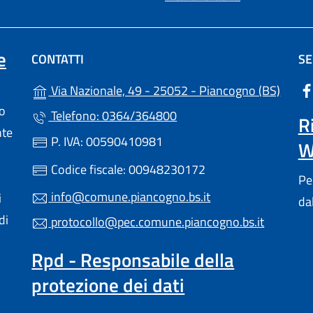
(apre in un'altra scheda).
e
CONTATTI
SE
(apre 
Via Nazionale, 49 - 25052 - Piancogno (BS)
lo
Telefono: 0364/364800
R
nte
P. IVA: 00590410981
W
a scheda).
Codice fiscale: 00948230172
Pe
info@comune.piancogno.bs.it
i
da
di
protocollo@pec.comune.piancogno.bs.it
Rpd - Responsabile della
protezione dei dati