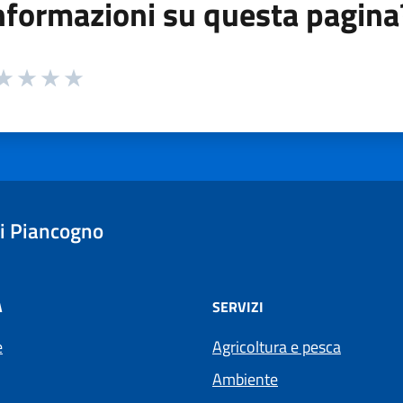
nformazioni su questa pagina
 da 1 a 5 stelle la pagina
ta 1 stelle su 5
aluta 2 stelle su 5
Valuta 3 stelle su 5
Valuta 4 stelle su 5
Valuta 5 stelle su 5
i Piancogno
À
SERVIZI
e
Agricoltura e pesca
Ambiente