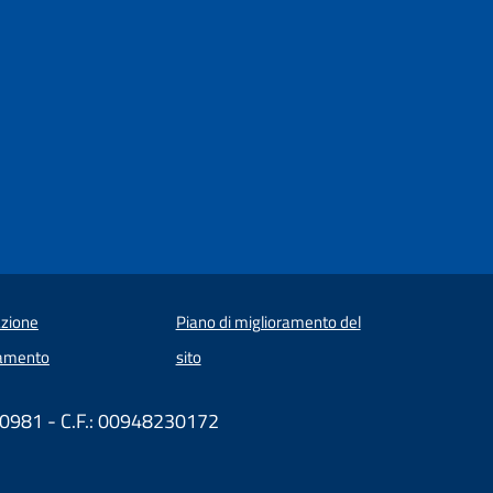
zione
Piano di miglioramento del
amento
sito
410981 - C.F.: 00948230172