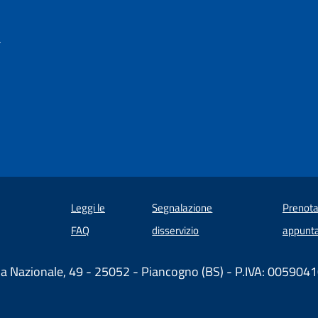
a
Leggi le
Segnalazione
Prenota
 in un'altra scheda).
FAQ
disservizio
appunt
ia Nazionale, 49 - 25052 - Piancogno (BS) - P.IVA: 00590