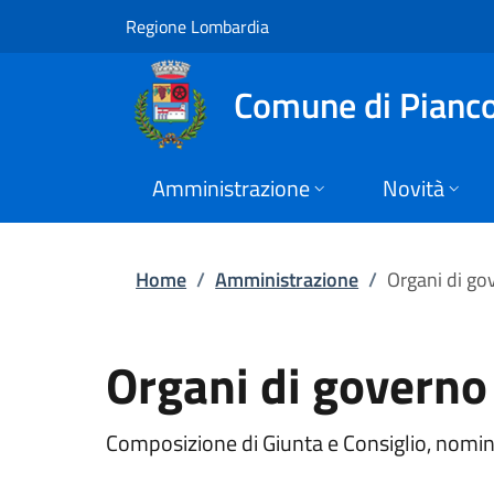
Organi di governo |
Vai al contenuto principale
(apre in un'altra scheda).
Regione Lombardia
Comune di Pianc
Amministrazione
Novità
Home
/
Amministrazione
/
Organi di go
Organi di governo
Composizione di Giunta e Consiglio, nomin