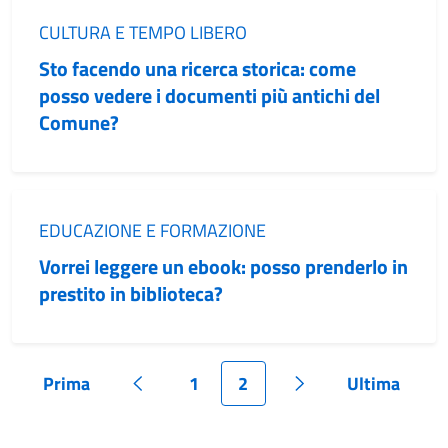
Categoria:
CULTURA E TEMPO LIBERO
Sto facendo una ricerca storica: come
posso vedere i documenti più antichi del
Comune?
Categoria:
EDUCAZIONE E FORMAZIONE
Vorrei leggere un ebook: posso prenderlo in
prestito in biblioteca?
Prima
1
2
Ultima
Pagina
Pagina precedente
Pagina
Pagina
Pagina successiva
Pagina