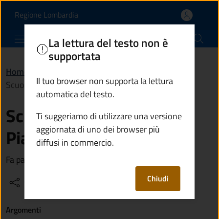
Scuola dell'infanzia di
Vai al contenuto principale
(apre in un'altra scheda).
Regione Lombardia
Comune di Piancogno
La lettura del testo non è
supportata
Home
/
Vivere Piancogno
/
Luoghi
/
Il tuo browser non supporta la lettura
Scuola dell'infanzia di Piamborno
automatica del testo.
Scuola dell'infanzia di
Ti suggeriamo di utilizzare una versione
aggiornata di uno dei browser più
Piamborno
diffusi in commercio.
Fa parte dell'Istituto Comprensivo di Esine
Chiudi
Condividi
Vedi azioni
Argomenti