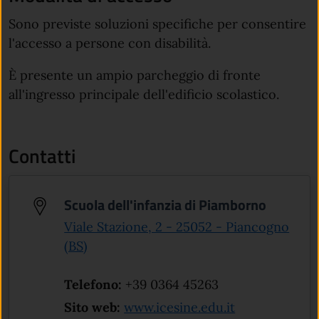
Sono previste soluzioni specifiche per consentire
l'accesso a persone con disabilità.
È presente un ampio parcheggio di fronte
all'ingresso principale dell'edificio scolastico.
Contatti
Scuola dell'infanzia di Piamborno
Viale Stazione, 2 - 25052 - Piancogno
(apre in un'altra scheda).
(BS)
Telefono:
+39 0364 45263
(apre in un'al
Sito web:
www.icesine.edu.it