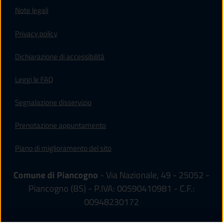
Note legali
Privacy policy
(apre in un'altra scheda).
Dichiarazione di accessibilità
Leggi le FAQ
Segnalazione disservizio
Prenotazione appuntamento
Piano di miglioramento del sito
Comune di Piancogno
- Via Nazionale, 49 - 25052 -
Piancogno (BS) - P.IVA: 00590410981 - C.F.:
00948230172