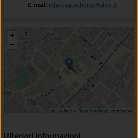
E-mail:
infanziapianborno@alice.it
+
−
Leaflet
|
©
OpenStreetMap
contributors
Ulteriori informazioni