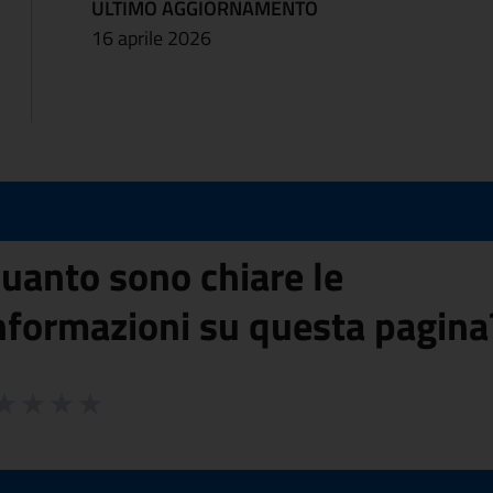
ULTIMO AGGIORNAMENTO
16 aprile 2026
uanto sono chiare le
nformazioni su questa pagina
 da 1 a 5 stelle la pagina
ta 1 stelle su 5
aluta 2 stelle su 5
Valuta 3 stelle su 5
Valuta 4 stelle su 5
Valuta 5 stelle su 5