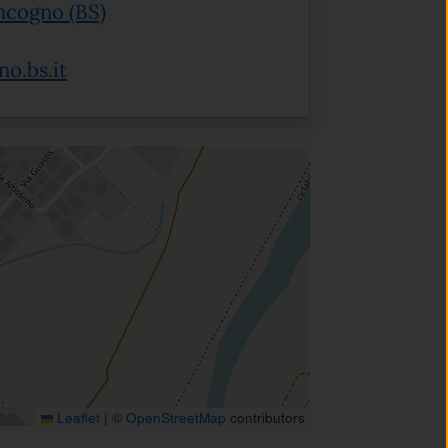
(apre in un'altra scheda).
ancogno (BS)
o.bs.it
Leaflet
|
©
OpenStreetMap
contributors