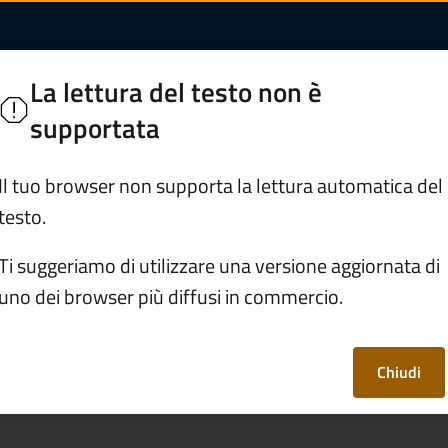
ifiuti | Comune di Pi
ogno
La lettura del testo non è
supportata
Servizi
Vivere Piancogno
Il tuo browser non supporta la lettura automatica del
testo.
tro di raccolta rifiuti
Ti suggeriamo di utilizzare una versione aggiornata di
uno dei browser più diffusi in commercio.
rifiuti
Chiudi