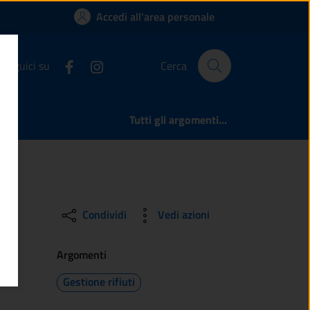
ancogno
Accedi all'area personale
Seguici su
Cerca
Tutti gli argomenti...
Condividi
Vedi azioni
Argomenti
Gestione rifiuti