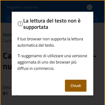
Carta d'identità cartace
Vai al contenuto principale
(apre in un'altra scheda).
Regione Lombardia
Comune di Piancogno
La lettura del testo non è
supportata
Home
/
Novità
/
Avvisi
/
Il tuo browser non supporta la lettura
Carta d'identità cartacea - nuove disposizioni
automatica del testo.
Carta d'identità cartacea -
Ti suggeriamo di utilizzare una versione
aggiornata di uno dei browser più
nuove disposizioni
diffusi in commercio.
Chiudi
Data:
01 luglio 2026