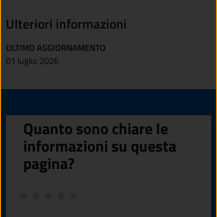
Ulteriori informazioni
ULTIMO AGGIORNAMENTO
01 luglio 2026
Quanto sono chiare le
informazioni su questa
pagina?
Valuta da 1 a 5 stelle la pagina
Valuta 1 stelle su 5
Valuta 2 stelle su 5
Valuta 3 stelle su 5
Valuta 4 stelle su 5
Valuta 5 stelle su 5