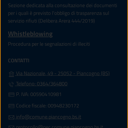
Sezione dedicata alla consultazione dei documenti
per i quali è previsto l'obbligo di trasparenza sul
servizio rifiuti (Delibera Arera 444/2019)
Whistleblowing
Procedura per le segnalazioni di illeciti
CONTATTI
(apre in 
Via Nazionale, 49 - 25052 - Piancogno (BS)
Telefono: 0364/364800
P. IVA: 00590410981
Codice fiscale: 00948230172
info@comune.piancogno.bs.it
protocollo@pec.comune.piancogno.bs.it