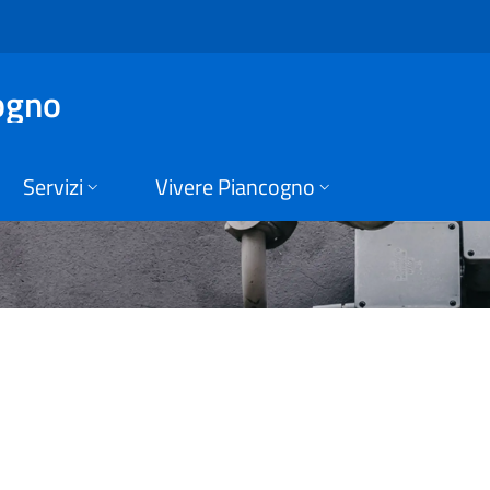
 Piancogno
ogno
Servizi
Vivere Piancogno