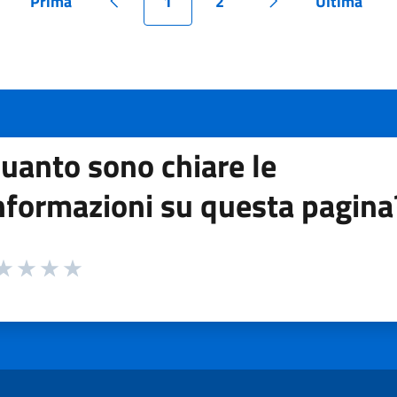
Prima
1
2
Ultima
Pagina
Pagina precedente
Pagina
Pagina
Pagina successiv
Pagina
uanto sono chiare le
nformazioni su questa pagina
 da 1 a 5 stelle la pagina
ta 1 stelle su 5
aluta 2 stelle su 5
Valuta 3 stelle su 5
Valuta 4 stelle su 5
Valuta 5 stelle su 5